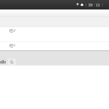
|
TH
/
EN
|
2
1
างอิง